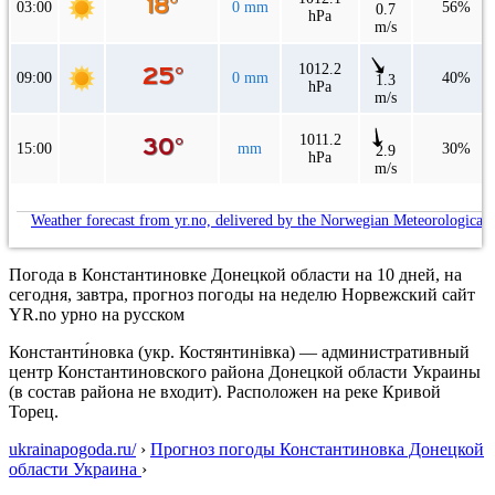
03:00
0 mm
56%
0.7
hPa
m/s
1012.2
09:00
0 mm
40%
1.3
hPa
m/s
1011.2
15:00
mm
30%
2.9
hPa
m/s
Weather forecast from yr.no, delivered by the Norwegian Meteorological 
Погода в Константиновке Донецкой области на 10 дней, на
сегодня, завтра, прогноз погоды на неделю Норвежский сайт
YR.no урно на русском
Константи́новка (укр. Костянтинівка) — административный
центр Константиновского района Донецкой области Украины
(в состав района не входит). Расположен на реке Кривой
Торец.
ukrainapogoda.ru/
›
Прогноз погоды Константиновка Донецкой
области Украина
›