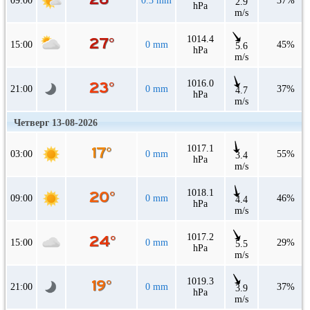
09:00
0.3 mm
37%
2.9
hPa
m/s
1014.4
15:00
0 mm
45%
5.6
hPa
m/s
1016.0
21:00
0 mm
37%
4.7
hPa
m/s
Четверг 13-08-2026
1017.1
03:00
0 mm
55%
3.4
hPa
m/s
1018.1
09:00
0 mm
46%
4.4
hPa
m/s
1017.2
15:00
0 mm
29%
5.5
hPa
m/s
1019.3
21:00
0 mm
37%
3.9
hPa
m/s