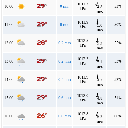
1011.7
10:00
0 mm
53%
4.8
hPa
m/s
1011.9
11:00
0 mm
50%
5.8
hPa
m/s
1012.5
12:00
0.2 mm
55%
5.3
hPa
m/s
1012.3
13:00
0.2 mm
53%
5.1
hPa
m/s
1011.9
14:00
0.4 mm
52%
4.2
hPa
m/s
1012.0
15:00
0.6 mm
51%
4.8
hPa
m/s
1012.8
16:00
0.6 mm
66%
5.2
hPa
m/s