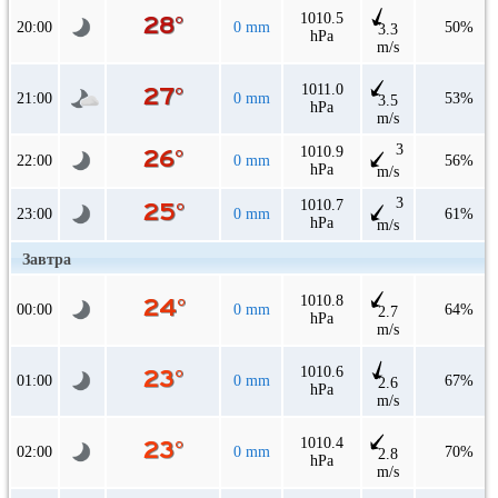
1010.5
20:00
0 mm
50%
3.3
hPa
m/s
1011.0
21:00
0 mm
53%
3.5
hPa
m/s
3
1010.9
22:00
0 mm
56%
hPa
m/s
3
1010.7
23:00
0 mm
61%
hPa
m/s
Завтра
1010.8
00:00
0 mm
64%
2.7
hPa
m/s
1010.6
01:00
0 mm
67%
2.6
hPa
m/s
1010.4
02:00
0 mm
70%
2.8
hPa
m/s