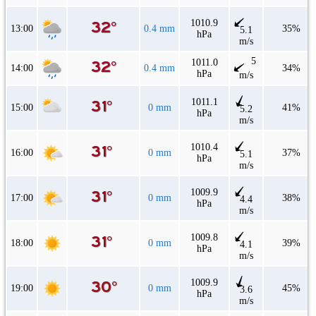
1010.9
13:00
0.4 mm
35%
5.1
hPa
m/s
5
1011.0
14:00
0.4 mm
34%
hPa
m/s
1011.1
15:00
0 mm
41%
5.2
hPa
m/s
1010.4
16:00
0 mm
37%
5.1
hPa
m/s
1009.9
17:00
0 mm
38%
4.4
hPa
m/s
1009.8
18:00
0 mm
39%
4.1
hPa
m/s
1009.9
19:00
0 mm
45%
3.6
hPa
m/s