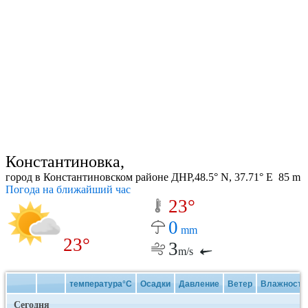
Константиновка,
город в Константиновском районе ДНР,48.5° N, 37.71° E 85 m
Погода на ближайший час
23°
0
mm
23°
3
m/s
температура°C
Осадки
Давление
Ветер
Влажность
Сегодня