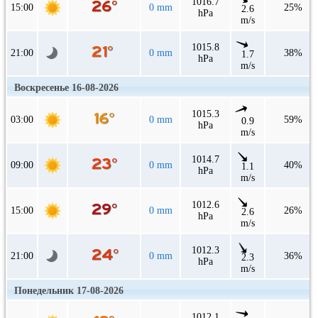
1016.7
15:00
0 mm
25%
2.6
hPa
m/s
1015.8
21:00
0 mm
38%
1.7
hPa
m/s
Воскресенье 16-08-2026
1015.3
03:00
0 mm
59%
0.9
hPa
m/s
1014.7
09:00
0 mm
40%
1.1
hPa
m/s
1012.6
15:00
0 mm
26%
2.6
hPa
m/s
1012.3
21:00
0 mm
36%
2.3
hPa
m/s
Понедельник 17-08-2026
1012.1