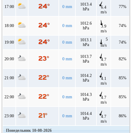
1013.4
17:00
0 mm
77%
6.4
hPa
m/s
1012.6
18:00
0 mm
74%
3.9
hPa
m/s
5
1013.1
19:00
0 mm
74%
hPa
m/s
1013.7
20:00
0 mm
82%
4.7
hPa
m/s
1014.2
21:00
0 mm
85%
4.1
hPa
m/s
1014.3
22:00
0 mm
85%
4.7
hPa
m/s
1014.4
23:00
0 mm
86%
4.7
hPa
m/s
Понедельник 10-08-2026