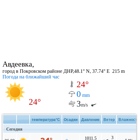
Авдеевка,
город в Покровском районе ДНР,48.1° N, 37.74° E 215 m
Погода на ближайший час
24°
0
mm
24°
3
m/s
температура°C
Осадки
Давление
Ветер
Влажность
Сегодня
3
1011.5