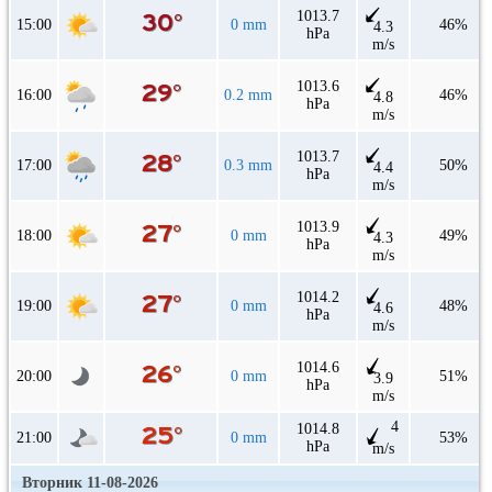
1013.7
15:00
0 mm
46%
4.3
hPa
m/s
1013.6
16:00
0.2 mm
46%
4.8
hPa
m/s
1013.7
17:00
0.3 mm
50%
4.4
hPa
m/s
1013.9
18:00
0 mm
49%
4.3
hPa
m/s
1014.2
19:00
0 mm
48%
4.6
hPa
m/s
1014.6
20:00
0 mm
51%
3.9
hPa
m/s
4
1014.8
21:00
0 mm
53%
hPa
m/s
Вторник 11-08-2026