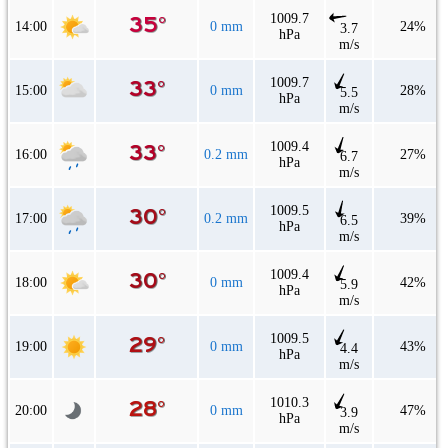
1009.7
14:00
0 mm
24%
3.7
hPa
m/s
1009.7
15:00
0 mm
28%
5.5
hPa
m/s
1009.4
16:00
0.2 mm
27%
6.7
hPa
m/s
1009.5
17:00
0.2 mm
39%
6.5
hPa
m/s
1009.4
18:00
0 mm
42%
5.9
hPa
m/s
1009.5
19:00
0 mm
43%
4.4
hPa
m/s
1010.3
20:00
0 mm
47%
3.9
hPa
m/s