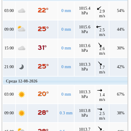
1015.4
03:00
0 mm
54%
2.9
hPa
m/s
1015.6
09:00
0 mm
44%
2.5
hPa
m/s
1013.6
15:00
0 mm
30%
2.6
hPa
m/s
1013.3
21:00
0 mm
42%
1.7
hPa
m/s
Среда 12-08-2026
1013.3
03:00
0 mm
67%
1.4
hPa
m/s
1013.8
09:00
0.3 mm
38%
2.5
hPa
m/s
1013.7