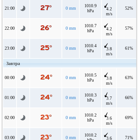
1010.9
21:00
0 mm
52%
4.2
hPa
m/s
1010.7
22:00
0 mm
57%
4.2
hPa
m/s
1010.4
23:00
0 mm
61%
3.8
hPa
m/s
Завтра
1010.5
00:00
0 mm
63%
3.8
hPa
m/s
1010.3
01:00
0 mm
66%
3.7
hPa
m/s
1010.2
02:00
0 mm
69%
3.6
hPa
m/s
1010.2
03:00
0 mm
71%
3.6