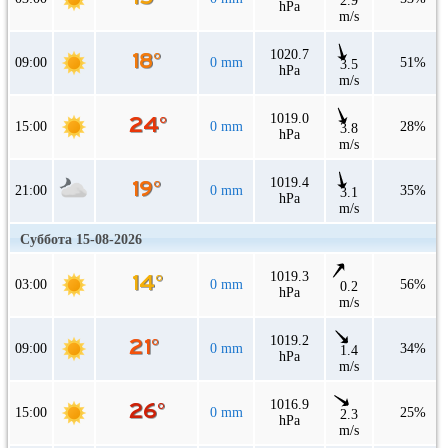
2.9
hPa
m/s
1020.7
09:00
0 mm
51%
3.5
hPa
m/s
1019.0
15:00
0 mm
28%
3.8
hPa
m/s
1019.4
21:00
0 mm
35%
3.1
hPa
m/s
Суббота 15-08-2026
1019.3
03:00
0 mm
56%
0.2
hPa
m/s
1019.2
09:00
0 mm
34%
1.4
hPa
m/s
1016.9
15:00
0 mm
25%
2.3
hPa
m/s