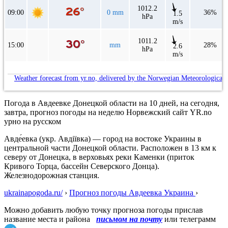
1012.2
09:00
0 mm
36%
1.5
hPa
m/s
1011.2
15:00
mm
28%
2.6
hPa
m/s
Weather forecast from yr.no, delivered by the Norwegian Meteorological 
Погода в Авдеевке Донецкой области на 10 дней, на сегодня,
завтра, прогноз погоды на неделю Норвежский сайт YR.no
урно на русском
Авде́евка (укр. Авдіївка) — город на востоке Украины в
центральной части Донецкой области. Расположен в 13 км к
северу от Донецка, в верховьях реки Каменки (приток
Кривого Торца, бассейн Северского Донца).
Железнодорожная станция.
ukrainapogoda.ru/
›
Прогноз погоды Авдеевка Украина
›
Можно добавить любую точку прогноза погоды прислав
название места и района
письмом на почту
или телеграмм