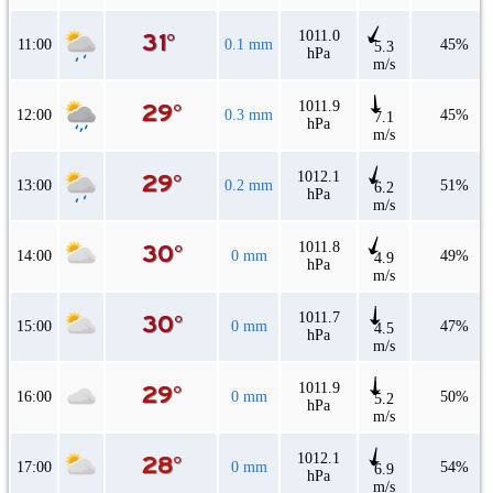
1011.0
11:00
0.1 mm
45%
5.3
hPa
m/s
1011.9
12:00
0.3 mm
45%
7.1
hPa
m/s
1012.1
13:00
0.2 mm
51%
6.2
hPa
m/s
1011.8
14:00
0 mm
49%
4.9
hPa
m/s
1011.7
15:00
0 mm
47%
4.5
hPa
m/s
1011.9
16:00
0 mm
50%
5.2
hPa
m/s
1012.1
17:00
0 mm
54%
6.9
hPa
m/s