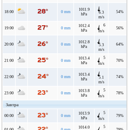
1011.9
18:00
0 mm
54%
6.3
hPa
m/s
6
1012.4
19:00
0 mm
56%
hPa
m/s
1012.8
20:00
0 mm
64%
5.3
hPa
m/s
5
1013.4
21:00
0 mm
70%
hPa
m/s
1013.4
22:00
0 mm
74%
5.1
hPa
m/s
5
1013.8
23:00
0 mm
78%
hPa
m/s
Завтра
5
1013.9
00:00
0 mm
79%
hPa
m/s
5
1014.0
01:00
0 mm
79%