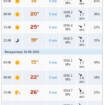
03:00
0 mm
45%
hPa
m/s
1018.2
09:00
0 mm
30%
1.7
hPa
m/s
3
1016.4
15:00
0 mm
22%
hPa
m/s
1016.5
21:00
0 mm
35%
1.4
hPa
m/s
Воскресенье 16-08-2026
1016.1
03:00
0 mm
50%
1.7
hPa
m/s
1016.1
09:00
0 mm
34%
2.6
hPa
m/s
1014.7
15:00
0 mm
25%
5.6
hPa
m/s