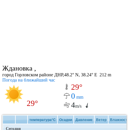
Ждановка ,
город Горловском районе ДНР,48.2° N, 38.24° E 212 m
Погода на ближайший час
29°
0
mm
29°
4
m/s
температура°C
Осадки
Давление
Ветер
Влажность
Сегодня