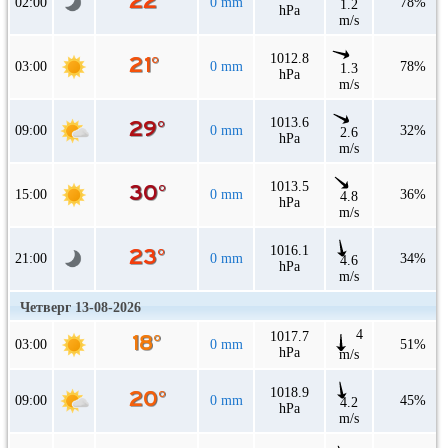
02:00
0 mm
78%
1.2
hPa
m/s
1012.8
03:00
0 mm
78%
1.3
hPa
m/s
1013.6
09:00
0 mm
32%
2.6
hPa
m/s
1013.5
15:00
0 mm
36%
4.8
hPa
m/s
1016.1
21:00
0 mm
34%
4.6
hPa
m/s
Четверг 13-08-2026
4
1017.7
03:00
0 mm
51%
hPa
m/s
1018.9
09:00
0 mm
45%
4.2
hPa
m/s