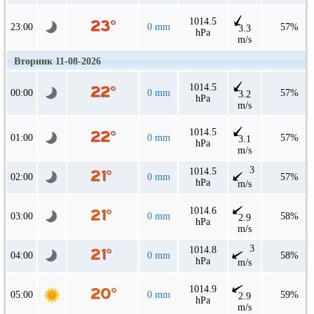
1014.5
23:00
0 mm
57%
3.3
hPa
m/s
Вторник 11-08-2026
1014.5
00:00
0 mm
57%
3.2
hPa
m/s
1014.5
01:00
0 mm
57%
3.1
hPa
m/s
3
1014.5
02:00
0 mm
57%
hPa
m/s
1014.6
03:00
0 mm
58%
2.9
hPa
m/s
3
1014.8
04:00
0 mm
58%
hPa
m/s
1014.9
05:00
0 mm
59%
2.9
hPa
m/s