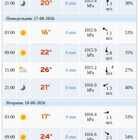
1015.4
21:00
0 mm
38%
1.3
hPa
m/s
Понедельник 17-08-2026
1015.6
03:00
0 mm
53%
1.1
hPa
m/s
1015.9
09:00
0 mm
35%
2.8
hPa
m/s
4
1015.2
15:00
0 mm
27%
hPa
m/s
1016.0
21:00
0 mm
40%
1.3
hPa
m/s
Вторник 18-08-2026
1016.4
03:00
0 mm
53%
1.1
hPa
m/s
1016.6
09:00
0 mm
34%
2.5
hPa