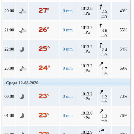
1012.8
20:00
0 mm
49%
2.5
hPa
m/s
1013.2
21:00
0 mm
55%
3.6
hPa
m/s
1013.2
22:00
0 mm
64%
2.4
hPa
m/s
1013.2
23:00
0 mm
69%
1.7
hPa
m/s
Среда 12-08-2026
1013.2
00:00
0 mm
73%
1.2
hPa
m/s
1013.0
01:00
0 mm
76%
1.3
hPa
m/s
1012.9