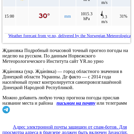
m/s
1015.3
15:00
mm
31%
3.3
hPa
m/s
Weather forecast from yr.no, delivered by the Norwegian Meteorological 
Ждановка Подробный почасовой точный прогноз погоды на
неделю на русском. По данным Норвежского
Метеорологического Института сайт YR.no урно
Жда́новка (укр. Жда́нівка) — город областного значения в
Донецкой области Украины. Де факто — с 2014 года
населённый пункт контролируется самопровозглашённой
Донецкой Народной Республикой.
Можно добавить любую точку прогноза погоды прислав
название места и района
письмом на почту
или телеграмм
Адрес электронной почты защищен от спам-ботов. Для
просмотра адреса в браузере должен быть включен Javascript.