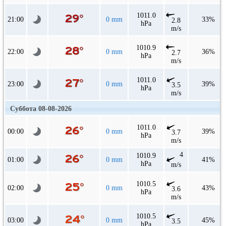
1011.0
21:00
0 mm
33%
2.8
hPa
m/s
1010.9
22:00
0 mm
36%
2.7
hPa
m/s
1011.0
23:00
0 mm
39%
3.5
hPa
m/s
Суббота 08-08-2026
1011.0
00:00
0 mm
39%
3.7
hPa
m/s
4
1010.9
01:00
0 mm
41%
hPa
m/s
1010.5
02:00
0 mm
43%
3.6
hPa
m/s
1010.5
03:00
0 mm
45%
3.5
hPa