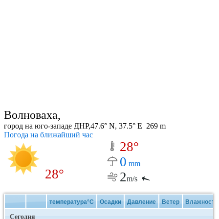
Волноваха,
город на юго-западе ДНР,47.6° N, 37.5° E 269 m
Погода на ближайший час
28°
0
mm
28°
2
m/s
температура°C
Осадки
Давление
Ветер
Влажность
Сегодня