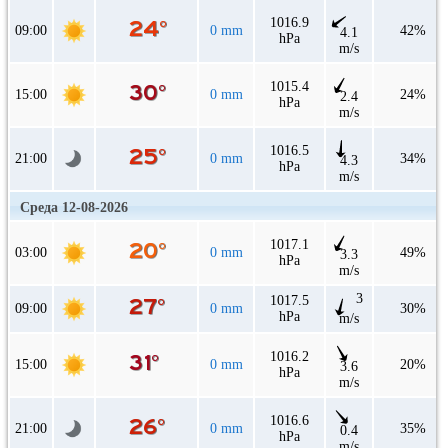
1016.9
09:00
0 mm
42%
4.1
hPa
m/s
1015.4
15:00
0 mm
24%
2.4
hPa
m/s
1016.5
21:00
0 mm
34%
4.3
hPa
m/s
Среда 12-08-2026
1017.1
03:00
0 mm
49%
3.3
hPa
m/s
3
1017.5
09:00
0 mm
30%
hPa
m/s
1016.2
15:00
0 mm
20%
3.6
hPa
m/s
1016.6
21:00
0 mm
35%
0.4
hPa
m/s