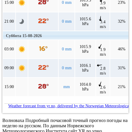
1015.3
15:00
0 mm
23%
3.9
hPa
m/s
1015.6
21:00
0 mm
32%
3.4
hPa
m/s
Суббота 15-08-2026
1015.9
03:00
0 mm
46%
1.9
hPa
m/s
1016.1
09:00
0 mm
31%
2.8
hPa
m/s
1014.0
15:00
mm
21%
2.6
hPa
m/s
Weather forecast from yr.no, delivered by the Norwegian Meteorological 
Волноваха Подробный почасовой точный прогноз погоды на
неделю на русском. По данным Норвежского
Метеорологического Института сайт YR.no урно