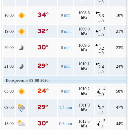
m/s
1008.6
18:00
0 mm
18%
5.3
hPa
m/s
4
1009.0
19:00
0 mm
21%
hPa
m/s
1009.6
20:00
0 mm
23%
3.2
hPa
m/s
1010.1
21:00
0 mm
24%
2.4
hPa
m/s
Воскресенье 09-08-2026
3
1010.2
03:00
0 mm
58%
hPa
m/s
1011.0
09:00
1.4 mm
47%
4.7
hPa
m/s
5
1012.3
15:00
0.3 mm
44%
hPa
m/s