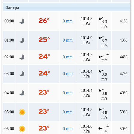
Завтра
1014.8
00:00
0 mm
41%
3.3
hPa
m/s
1014.9
01:00
0 mm
43%
3.7
hPa
m/s
4
1014.7
02:00
0 mm
44%
hPa
m/s
1014.4
03:00
0 mm
47%
3.9
hPa
m/s
1014.4
04:00
0 mm
49%
3.8
hPa
m/s
1014.3
05:00
0 mm
50%
3.8
hPa
m/s
4
1014.6
06:00
0 mm
50%
hPa
m/s