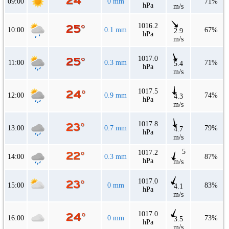
09:00
0 mm
71%
hPa
m/s
1016.2
10:00
0.1 mm
67%
2.9
hPa
m/s
1017.0
11:00
0.3 mm
71%
5.4
hPa
m/s
1017.5
12:00
0.9 mm
74%
4.3
hPa
m/s
1017.8
13:00
0.7 mm
79%
4.7
hPa
m/s
5
1017.2
14:00
0.3 mm
87%
hPa
m/s
1017.0
15:00
0 mm
83%
4.1
hPa
m/s
1017.0
16:00
0 mm
73%
3.5
hPa
m/s