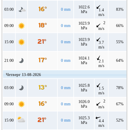
1022.6
03:00
0 mm
83%
1.4
hPa
m/s
2
1023.9
09:00
0 mm
66%
hPa
m/s
1023.9
15:00
0 mm
55%
3.7
hPa
m/s
1024.1
21:00
0 mm
64%
2.1
hPa
m/s
Четверг 13-08-2026
1025.8
03:00
0 mm
78%
1.5
hPa
m/s
2
1026.0
09:00
0 mm
67%
hPa
m/s
1025.3
15:00
0 mm
52%
4.4
hPa
m/s