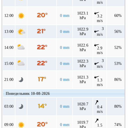
m/s
1023.1
12:00
0 mm
60%
3.2
hPa
m/s
3
1022.9
13:00
0 mm
56%
hPa
m/s
1022.6
14:00
0 mm
52%
2.9
hPa
m/s
3
1022.3
15:00
0 mm
53%
hPa
m/s
1021.3
21:00
0 mm
86%
1.3
hPa
m/s
Понедельник 10-08-2026
1020.7
03:00
0 mm
80%
0.4
hPa
m/s
1019.7
09:00
0 mm
74%
1.5
hPa