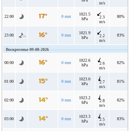
hPa
m/s
1021.5
22:00
0 mm
80%
2.3
hPa
m/s
1021.9
23:00
0 mm
83%
2.2
hPa
m/s
Воскресенье 09-08-2026
1022.6
00:00
0 mm
82%
2.6
hPa
m/s
1023.0
01:00
0 mm
81%
2.7
hPa
m/s
1023.2
02:00
0 mm
82%
2.8
hPa
m/s
1023.3
03:00
0 mm
83%
2.5
hPa
m/s