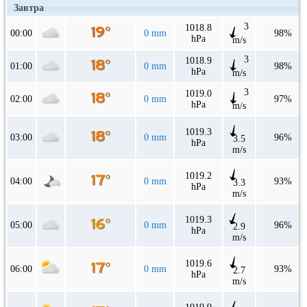
Завтра
3
1018.8
00:00
0 mm
98%
hPa
m/s
3
1018.9
01:00
0 mm
98%
hPa
m/s
3
1019.0
02:00
0 mm
97%
hPa
m/s
1019.3
03:00
0 mm
96%
3.5
hPa
m/s
1019.2
04:00
0 mm
93%
3.3
hPa
m/s
1019.3
05:00
0 mm
96%
2.9
hPa
m/s
1019.6
06:00
0 mm
93%
2.7
hPa
m/s