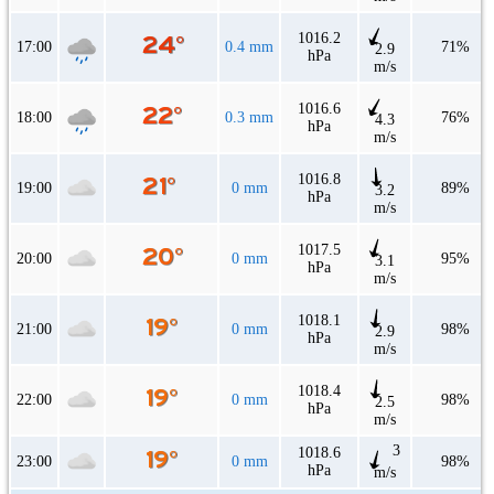
1016.2
17:00
0.4 mm
71%
2.9
hPa
m/s
1016.6
18:00
0.3 mm
76%
4.3
hPa
m/s
1016.8
19:00
0 mm
89%
3.2
hPa
m/s
1017.5
20:00
0 mm
95%
3.1
hPa
m/s
1018.1
21:00
0 mm
98%
2.9
hPa
m/s
1018.4
22:00
0 mm
98%
2.5
hPa
m/s
3
1018.6
23:00
0 mm
98%
hPa
m/s