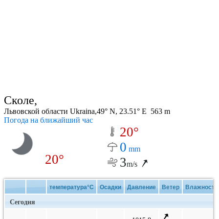
Сколе,
Львовской области Ukraina,49° N, 23.51° E 563 m
Погода на ближайший час
20°
0
mm
20°
3
m/s
температура°C
Осадки
Давление
Ветер
Влажность
Сегодня