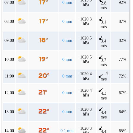
1019.9
07:00
0 mm
92%
2.8
hPa
m/s
1020.3
08:00
0 mm
87%
3.1
hPa
m/s
1020.5
09:00
0 mm
82%
3.4
hPa
m/s
1020.5
10:00
0 mm
77%
3.7
hPa
m/s
4
1020.4
11:00
0 mm
72%
hPa
m/s
1020.4
12:00
0 mm
67%
4.3
hPa
m/s
1020.3
13:00
0 mm
64%
4.4
hPa
m/s
1020.3
14:00
0.1 mm
65%
4.4