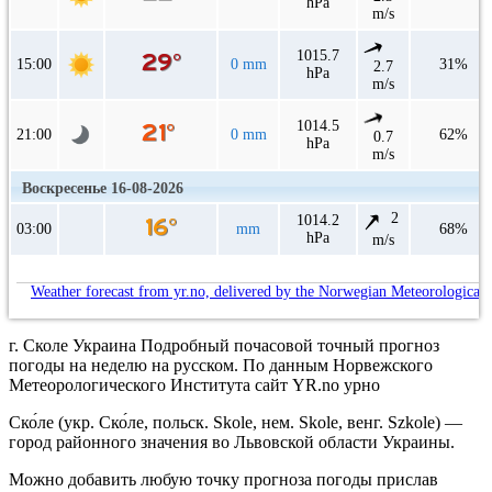
hPa
m/s
1015.7
15:00
0 mm
31%
2.7
hPa
m/s
1014.5
21:00
0 mm
62%
0.7
hPa
m/s
Воскресенье 16-08-2026
2
1014.2
03:00
mm
68%
hPa
m/s
Weather forecast from yr.no, delivered by the Norwegian Meteorological 
г. Сколе Украина Подробный почасовой точный прогноз
погоды на неделю на русском. По данным Норвежского
Метеорологического Института сайт YR.no урно
Ско́ле (укр. Ско́ле, польск. Skole, нем. Skole, венг. Szkole) —
город районного значения во Львовской области Украины.
Можно добавить любую точку прогноза погоды прислав