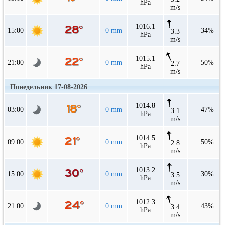
hPa
m/s
1016.1
15:00
0 mm
34%
3.3
hPa
m/s
1015.1
21:00
0 mm
50%
2.7
hPa
m/s
Понедельник 17-08-2026
1014.8
03:00
0 mm
47%
3.1
hPa
m/s
1014.5
09:00
0 mm
50%
2.8
hPa
m/s
1013.2
15:00
0 mm
30%
3.5
hPa
m/s
1012.3
21:00
0 mm
43%
3.4
hPa
m/s