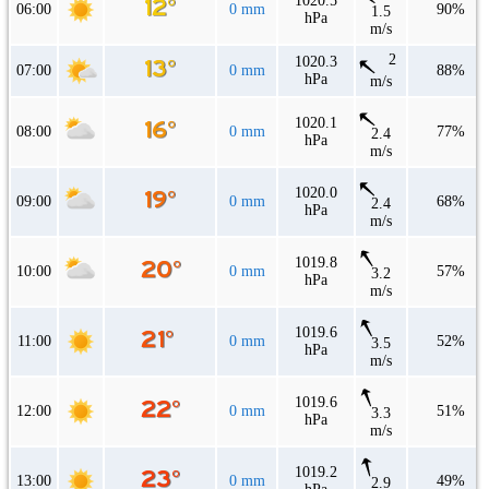
1020.5
06:00
0 mm
90%
1.5
hPa
m/s
2
1020.3
07:00
0 mm
88%
hPa
m/s
1020.1
08:00
0 mm
77%
2.4
hPa
m/s
1020.0
09:00
0 mm
68%
2.4
hPa
m/s
1019.8
10:00
0 mm
57%
3.2
hPa
m/s
1019.6
11:00
0 mm
52%
3.5
hPa
m/s
1019.6
12:00
0 mm
51%
3.3
hPa
m/s
1019.2
13:00
0 mm
49%
2.9