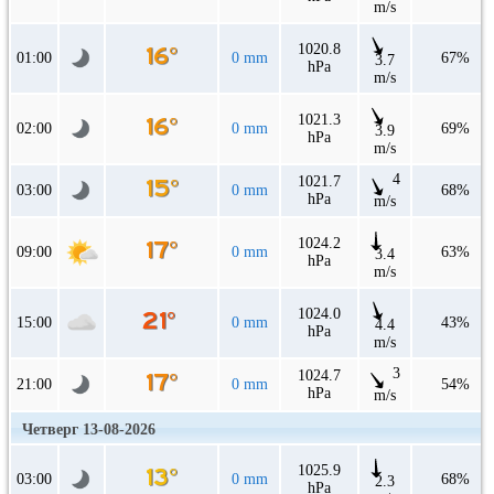
m/s
1020.8
01:00
0 mm
67%
3.7
hPa
m/s
1021.3
02:00
0 mm
69%
3.9
hPa
m/s
4
1021.7
03:00
0 mm
68%
hPa
m/s
1024.2
09:00
0 mm
63%
3.4
hPa
m/s
1024.0
15:00
0 mm
43%
4.4
hPa
m/s
3
1024.7
21:00
0 mm
54%
hPa
m/s
Четверг 13-08-2026
1025.9
03:00
0 mm
68%
2.3
hPa