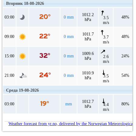
Вторник 18-08-2026
1012.2
03:00
0 mm
48%
3.5
hPa
m/s
1011.7
09:00
0 mm
48%
3.7
hPa
m/s
1009.6
15:00
0 mm
24%
2.6
hPa
m/s
1010.9
21:00
0 mm
54%
3.5
hPa
m/s
Среда 19-08-2026
1012.7
03:00
mm
80%
4.4
hPa
m/s
Weather forecast from yr.no, delivered by the Norwegian Meteorological 