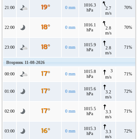
1016.3
21:00
0 mm
70%
2.7
hPa
m/s
1016.1
22:00
0 mm
70%
2.8
hPa
m/s
1015.9
23:00
0 mm
71%
2.8
hPa
m/s
Вторник 11-08-2026
3
1015.8
00:00
0 mm
71%
hPa
m/s
1015.6
01:00
0 mm
72%
3.2
hPa
m/s
1015.5
02:00
0 mm
71%
3.3
hPa
m/s
1015.3
03:00
0 mm
72%
3.3
hPa
m/s