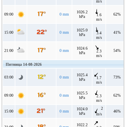
m/s
1026.2
09:00
0 mm
62%
1.6
hPa
m/s
1025.0
15:00
0 mm
41%
3.4
hPa
m/s
1024.6
21:00
0 mm
54%
2.3
hPa
m/s
Пятница 14-08-2026
1025.4
03:00
0 mm
73%
1.7
hPa
m/s
1025.5
09:00
0 mm
62%
2.3
hPa
m/s
2
1024.0
15:00
0 mm
46%
hPa
m/s
1022.2