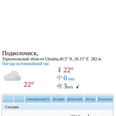
Подволочиск,
Тернопольской области Ukraina,49.5° N, 26.15° E 282 m
Погода на ближайший час
22°
0
mm
22°
3
m/s
температура°C
Осадки
Давление
Ветер
Влажность
Сегодня