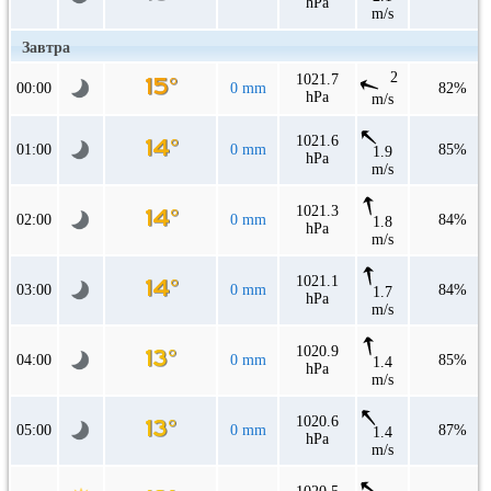
hPa
m/s
Завтра
2
1021.7
00:00
0 mm
82%
hPa
m/s
1021.6
01:00
0 mm
85%
1.9
hPa
m/s
1021.3
02:00
0 mm
84%
1.8
hPa
m/s
1021.1
03:00
0 mm
84%
1.7
hPa
m/s
1020.9
04:00
0 mm
85%
1.4
hPa
m/s
1020.6
05:00
0 mm
87%
1.4
hPa
m/s