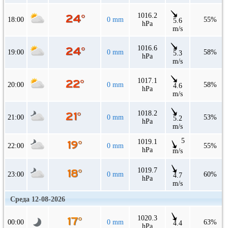
1016.2
18:00
0 mm
55%
5.6
hPa
m/s
1016.6
19:00
0 mm
58%
5.3
hPa
m/s
1017.1
20:00
0 mm
58%
4.6
hPa
m/s
1018.2
21:00
0 mm
53%
5.2
hPa
m/s
5
1019.1
22:00
0 mm
55%
hPa
m/s
1019.7
23:00
0 mm
60%
4.7
hPa
m/s
Среда 12-08-2026
1020.3
00:00
0 mm
63%
4.4
hPa