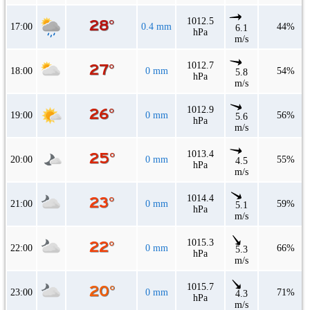
1012.5
17:00
0.4 mm
44%
6.1
hPa
m/s
1012.7
18:00
0 mm
54%
5.8
hPa
m/s
1012.9
19:00
0 mm
56%
5.6
hPa
m/s
1013.4
20:00
0 mm
55%
4.5
hPa
m/s
1014.4
21:00
0 mm
59%
5.1
hPa
m/s
1015.3
22:00
0 mm
66%
5.3
hPa
m/s
1015.7
23:00
0 mm
71%
4.3
hPa
m/s