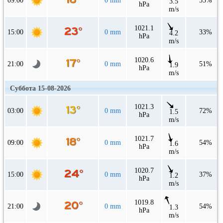
09:00
0 mm
55%
3.5
hPa
m/s
1021.1
15:00
0 mm
33%
4.2
hPa
m/s
1020.6
21:00
0 mm
51%
1.9
hPa
m/s
Суббота 15-08-2026
1021.3
03:00
0 mm
72%
1.5
hPa
m/s
1021.7
09:00
0 mm
54%
1.6
hPa
m/s
1020.7
15:00
0 mm
37%
1.2
hPa
m/s
1019.8
21:00
0 mm
54%
1.3
hPa
m/s