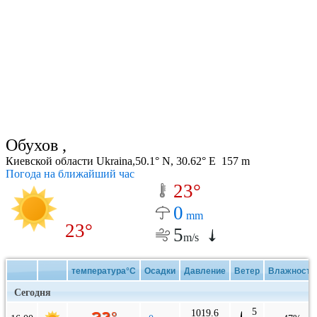
Обухов ,
Киевской области Ukraina,50.1° N, 30.62° E 157 m
Погода на ближайший час
23°
0
mm
23°
5
m/s
температура°C
Осадки
Давление
Ветер
Влажность
Сегодня
5
1019.6