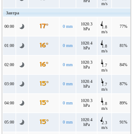
hPa
m/s
Завтра
1020.3
00:00
0 mm
77%
1.8
hPa
m/s
1020.4
01:00
0 mm
81%
1.8
hPa
m/s
1020.3
02:00
0 mm
84%
1.7
hPa
m/s
1020.4
03:00
0 mm
87%
1.7
hPa
m/s
1020.3
04:00
0 mm
89%
1.8
hPa
m/s
1020.4
05:00
0 mm
91%
2.3
hPa
m/s