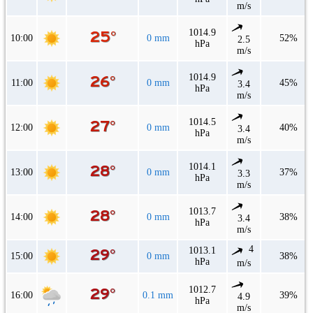
m/s
1014.9
10:00
0 mm
52%
2.5
hPa
m/s
1014.9
11:00
0 mm
45%
3.4
hPa
m/s
1014.5
12:00
0 mm
40%
3.4
hPa
m/s
1014.1
13:00
0 mm
37%
3.3
hPa
m/s
1013.7
14:00
0 mm
38%
3.4
hPa
m/s
4
1013.1
15:00
0 mm
38%
hPa
m/s
1012.7
16:00
0.1 mm
39%
4.9
hPa
m/s