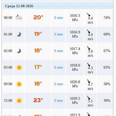
Среда 12-08-2026
1016.3
00:00
0 mm
74%
4.4
hPa
m/s
1016.9
01:00
0 mm
69%
4.9
hPa
m/s
1017.4
02:00
0 mm
67%
3.9
hPa
m/s
1018.0
03:00
0 mm
65%
4.3
hPa
m/s
1020.8
09:00
0 mm
58%
4.7
hPa
m/s
1020.5
15:00
0 mm
39%
5.1
hPa
m/s
1021.9