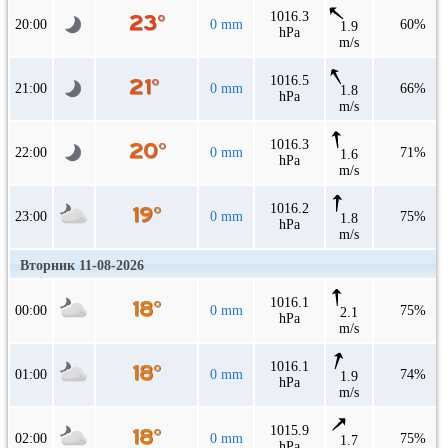
1016.3
20:00
0 mm
60%
1.9
hPa
m/s
1016.5
21:00
0 mm
66%
1.8
hPa
m/s
1016.3
22:00
0 mm
71%
1.6
hPa
m/s
1016.2
23:00
0 mm
75%
1.8
hPa
m/s
Вторник 11-08-2026
1016.1
00:00
0 mm
75%
2.1
hPa
m/s
1016.1
01:00
0 mm
74%
1.9
hPa
m/s
1015.9
02:00
0 mm
75%
1.7
hPa