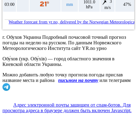
3
1011.0
03:00
mm
47%
hPa
m/s
Weather forecast from yr.no, delivered by the Norwegian Meteorological 
г. Обухов Украина Подробный почасовой точный прогноз
погоды на неделю на русском. По данным Норвежского
Метеорологического Института сайт YR.no урно
Обу́хов (укр. Обу́хів) — город областного значения в
Киевской области Украины.
Можно добавить любую точку прогноза погоды прислав
название места и района
письмом на почту
или телеграмм
Адрес электронной почты защищен от спам-ботов. Для
просмотра адреса в браузере должен быть включен Javascript.