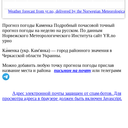
Weather forecast from yr.no, delivered by the Norwegian Meteorological 
Прогноз погоды Каменка Подробный почасовой точный
прогноз погоды на неделю на русском. По данным
Норвежского Метеорологического Института сайт YR.no
урно
Ка́менка (укр. Кам'янка) — город районного значения в
Черкасской области Украины.
Можно добавить любую точку прогноза погоды прислав
название места и района
письмом на почту
или телеграмм
Адрес электронной почты защищен от спам-ботов. Для
просмотра адреса в браузере должен быть включен Javascript.