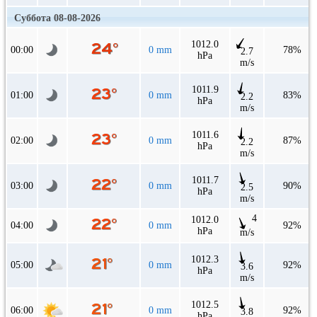
Суббота 08-08-2026
1012.0
00:00
0 mm
78%
2.7
hPa
m/s
1011.9
01:00
0 mm
83%
2.2
hPa
m/s
1011.6
02:00
0 mm
87%
2.2
hPa
m/s
1011.7
03:00
0 mm
90%
2.5
hPa
m/s
4
1012.0
04:00
0 mm
92%
hPa
m/s
1012.3
05:00
0 mm
92%
3.6
hPa
m/s
1012.5
06:00
0 mm
92%
3.8
hPa