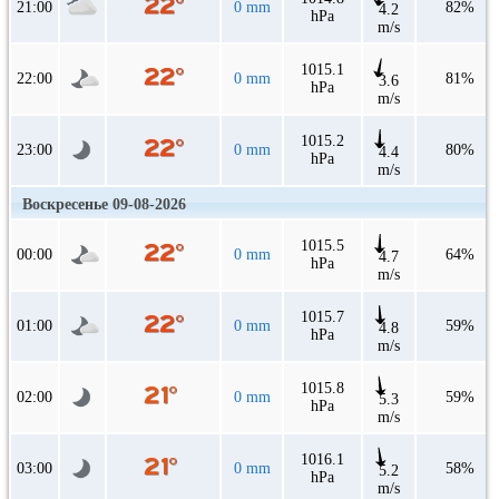
21:00
0 mm
82%
4.2
hPa
m/s
1015.1
22:00
0 mm
81%
3.6
hPa
m/s
1015.2
23:00
0 mm
80%
4.4
hPa
m/s
Воскресенье 09-08-2026
1015.5
00:00
0 mm
64%
4.7
hPa
m/s
1015.7
01:00
0 mm
59%
4.8
hPa
m/s
1015.8
02:00
0 mm
59%
5.3
hPa
m/s
1016.1
03:00
0 mm
58%
5.2
hPa
m/s