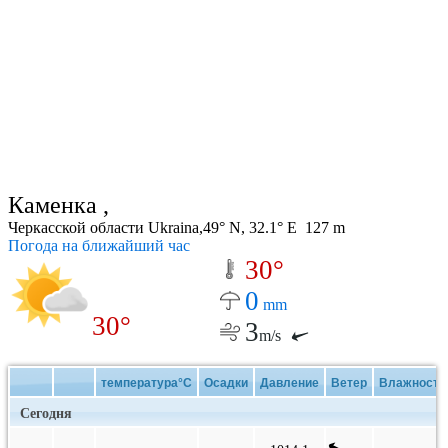
Каменка ,
Черкасской области Ukraina,49° N, 32.1° E 127 m
Погода на ближайший час
30°
0
mm
30°
3
m/s
температура°C
Осадки
Давление
Ветер
Влажность
Сегодня