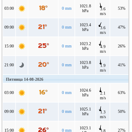
1021.8
03:00
0 mm
53%
3.6
hPa
m/s
1023.4
09:00
0 mm
47%
3.6
hPa
m/s
1023.2
15:00
0 mm
26%
4.9
hPa
m/s
1023.8
21:00
0 mm
41%
1.9
hPa
m/s
Пятница 14-08-2026
1024.6
03:00
0 mm
63%
2.1
hPa
m/s
1025.1
09:00
0 mm
50%
1.3
hPa
m/s
1023.1
15:00
0 mm
27%
3.8