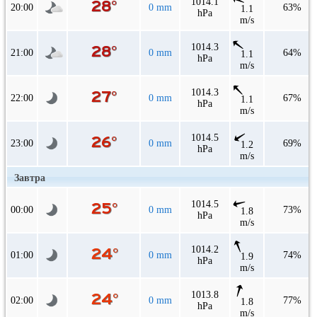
1014.1
20:00
0 mm
63%
1.1
hPa
m/s
1014.3
21:00
0 mm
64%
1.1
hPa
m/s
1014.3
22:00
0 mm
67%
1.1
hPa
m/s
1014.5
23:00
0 mm
69%
1.2
hPa
m/s
Завтра
1014.5
00:00
0 mm
73%
1.8
hPa
m/s
1014.2
01:00
0 mm
74%
1.9
hPa
m/s
1013.8
02:00
0 mm
77%
1.8
hPa
m/s