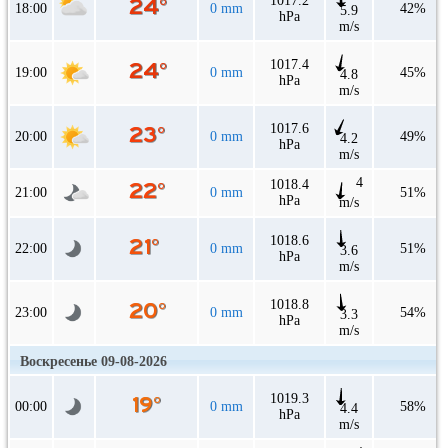
1017.2
18:00
0 mm
42%
5.9
hPa
m/s
1017.4
19:00
0 mm
45%
4.8
hPa
m/s
1017.6
20:00
0 mm
49%
4.2
hPa
m/s
4
1018.4
21:00
0 mm
51%
hPa
m/s
1018.6
22:00
0 mm
51%
3.6
hPa
m/s
1018.8
23:00
0 mm
54%
3.3
hPa
m/s
Воскресенье 09-08-2026
1019.3
00:00
0 mm
58%
4.4
hPa
m/s