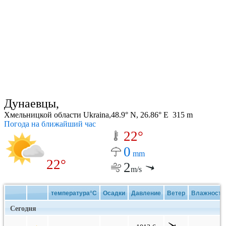
Дунаевцы,
Хмельницкой области Ukraina,48.9° N, 26.86° E 315 m
Погода на ближайший час
22°
0
mm
22°
2
m/s
температура°C
Осадки
Давление
Ветер
Влажность
Сегодня