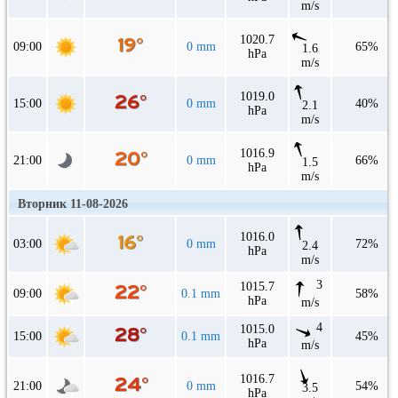
m/s
1020.7
09:00
0 mm
65%
1.6
hPa
m/s
1019.0
15:00
0 mm
40%
2.1
hPa
m/s
1016.9
21:00
0 mm
66%
1.5
hPa
m/s
Вторник 11-08-2026
1016.0
03:00
0 mm
72%
2.4
hPa
m/s
3
1015.7
09:00
0.1 mm
58%
hPa
m/s
4
1015.0
15:00
0.1 mm
45%
hPa
m/s
1016.7
21:00
0 mm
54%
3.5
hPa