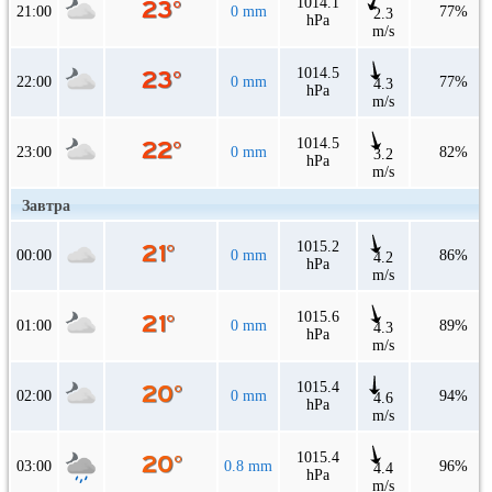
1014.1
21:00
0 mm
77%
2.3
hPa
m/s
1014.5
22:00
0 mm
77%
4.3
hPa
m/s
1014.5
23:00
0 mm
82%
3.2
hPa
m/s
Завтра
1015.2
00:00
0 mm
86%
4.2
hPa
m/s
1015.6
01:00
0 mm
89%
4.3
hPa
m/s
1015.4
02:00
0 mm
94%
4.6
hPa
m/s
1015.4
03:00
0.8 mm
96%
4.4
hPa
m/s