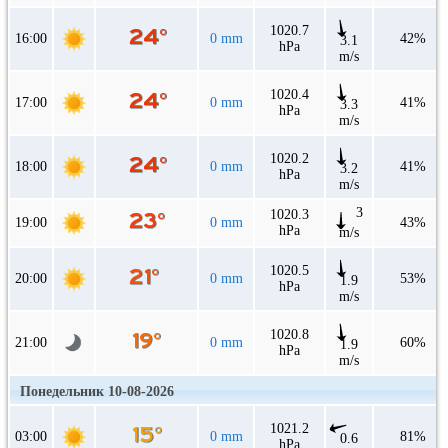
1020.7
16:00
0 mm
42%
3.1
hPa
m/s
1020.4
17:00
0 mm
41%
3.3
hPa
m/s
1020.2
18:00
0 mm
41%
3.2
hPa
m/s
3
1020.3
19:00
0 mm
43%
hPa
m/s
1020.5
20:00
0 mm
53%
1.9
hPa
m/s
1020.8
21:00
0 mm
60%
1.9
hPa
m/s
Понедельник 10-08-2026
1021.2
03:00
0 mm
81%
0.6
hPa