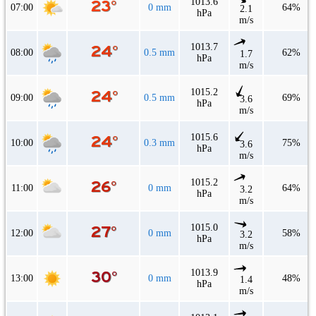
1013.6
07:00
0 mm
64%
2.1
hPa
m/s
1013.7
08:00
0.5 mm
62%
1.7
hPa
m/s
1015.2
09:00
0.5 mm
69%
3.6
hPa
m/s
1015.6
10:00
0.3 mm
75%
3.6
hPa
m/s
1015.2
11:00
0 mm
64%
3.2
hPa
m/s
1015.0
12:00
0 mm
58%
3.2
hPa
m/s
1013.9
13:00
0 mm
48%
1.4
hPa
m/s