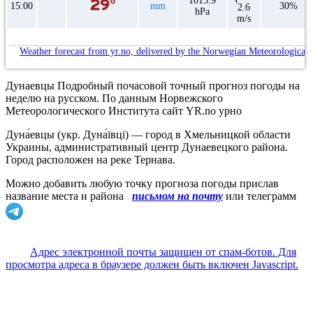
1015.9
15:00
mm
30%
2.6
hPa
m/s
Weather forecast from yr.no, delivered by the Norwegian Meteorological 
Дунаевцы Подробный почасовой точный прогноз погоды на
неделю на русском. По данным Норвежского
Метеорологического Института сайт YR.no урно
Дуна́евцы (укр. Дуна́ївці) — город в Хмельницкой области
Украины, административный центр Дунаевецкого района.
Город расположен на реке Тернава.
Можно добавить любую точку прогноза погоды прислав
название места и района
письмом на почту
или телеграмм
Адрес электронной почты защищен от спам-ботов. Для
просмотра адреса в браузере должен быть включен Javascript.