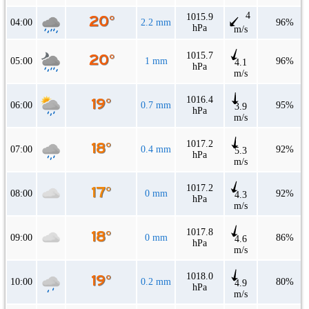
4
1015.9
04:00
2.2 mm
96%
hPa
m/s
1015.7
05:00
1 mm
96%
4.1
hPa
m/s
1016.4
06:00
0.7 mm
95%
3.9
hPa
m/s
1017.2
07:00
0.4 mm
92%
5.3
hPa
m/s
1017.2
08:00
0 mm
92%
4.3
hPa
m/s
1017.8
09:00
0 mm
86%
4.6
hPa
m/s
1018.0
10:00
0.2 mm
80%
4.9
hPa
m/s